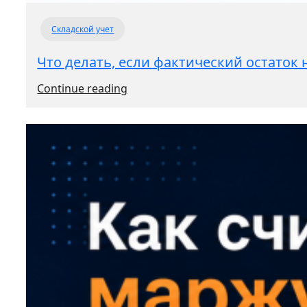
Складской учет
Что делать, если фактический остаток 
:
Continue reading
Что
делать,
если
фактический
остаток
не
совпадает
с
учетным