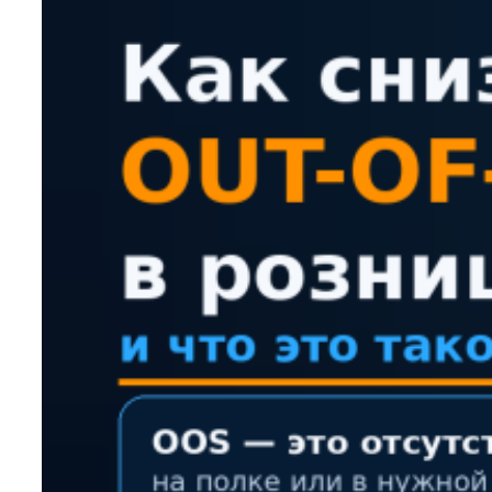
и
прибыль
в
рознице