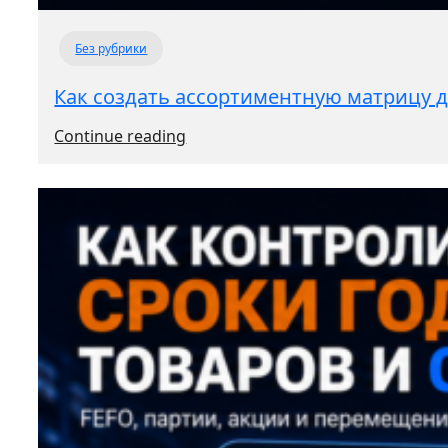
Без рубрики
Как создать ассортиментную матрицу 
:
Continue reading
Как
создать
ассортиментную
матрицу
для
разных
магазинов