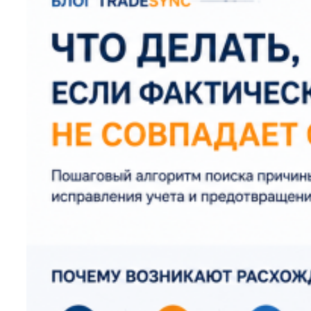
и
не
терять
прибыль