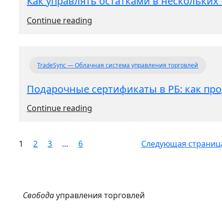
Как управлять остатками в нескольких
:
Continue reading
Как
управлять
остатками
TradeSync — Облачная система управления торговлей
в
нескольких
Подарочные сертификаты в РБ: как про
торговых
объектах
:
Continue reading
Подарочные
сертификаты
в
1
2
3
…
6
Следующая страниц
РБ:
как
продавать
и
Свобода
управления торговлей
учитывать
в